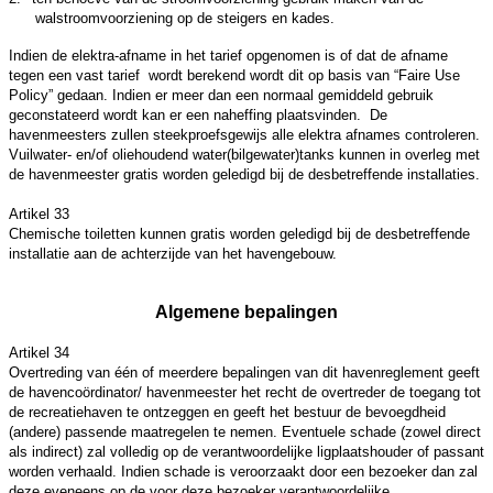
walstroomvoorziening op de steigers en kades.
Indien de elektra-afname in het tarief opgenomen is of dat de afname
tegen een vast tarief wordt berekend wordt dit op basis van “Faire Use
Policy” gedaan. Indien er meer dan een normaal gemiddeld gebruik
geconstateerd wordt kan er een naheffing plaatsvinden. De
havenmeesters zullen steekproefsgewijs alle elektra afnames controleren.
Vuilwater- en/of oliehoudend water(bilgewater)tanks kunnen in overleg met
de havenmeester gratis worden geledigd bij de desbetreffende installaties.
Artikel 33
Chemische toiletten kunnen gratis worden geledigd bij de desbetreffende
installatie aan de achterzijde van het havengebouw.
Algemene bepalingen
Artikel 34
Overtreding van één of meerdere bepalingen van dit havenreglement geeft
de havencoördinator/ havenmeester het recht de overtreder de toegang tot
de recreatiehaven te ontzeggen en geeft het bestuur de bevoegdheid
(andere) passende maatregelen te nemen. Eventuele schade (zowel direct
als indirect) zal volledig op de verantwoordelijke ligplaatshouder of passant
worden verhaald. Indien schade is veroorzaakt door een bezoeker dan zal
deze eveneens op de voor deze bezoeker verantwoordelijke