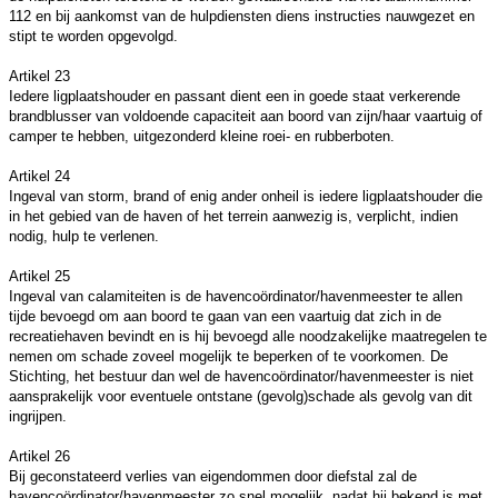
112 en bij aankomst van de hulpdiensten diens instructies nauwgezet en
stipt te worden opgevolgd.
Artikel 23
Iedere ligplaatshouder en passant dient een in goede staat verkerende
brandblusser van voldoende capaciteit aan boord van zijn/haar vaartuig of
camper te hebben, uitgezonderd kleine roei- en rubberboten.
Artikel 24
Ingeval van storm, brand of enig ander onheil is iedere ligplaatshouder die
in het gebied van de haven of het terrein aanwezig is, verplicht,
indien
nodig,
hulp te verlenen.
Artikel 25
Ingeval van calamiteiten is de havencoördinator/havenmeester te allen
tijde bevoegd om aan boord te gaan van een vaartuig dat zich in de
recreatiehaven bevindt en is hij bevoegd alle noodzakelijke maatregelen te
nemen om schade zoveel mogelijk te beperken of te voorkomen. De
Stichting, het bestuur dan wel de havencoördinator/havenmeester is niet
aansprakelijk voor eventuele ontstane (gevolg)schade als gevolg van dit
ingrijpen.
Artikel 26
Bij geconstateerd verlies van eigendommen door diefstal zal de
havencoördinator/havenmeester zo snel mogelijk, nadat hij bekend is met