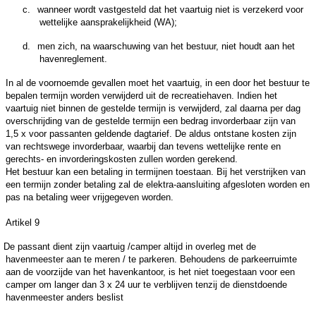
c.
wanneer wordt vastgesteld dat het vaartuig niet is verzekerd voor
wettelijke aansprakelijkheid (WA);
d.
men zich, na waarschuwing van het bestuur, niet houdt aan het
havenreglement.
In al de voornoemde
gevallen moet het vaartuig, in een door het bestuur te
bepalen termijn worden verwijderd uit de recreatiehaven. Indien het
vaartuig niet binnen de gestelde termijn is verwijderd, zal daarna per dag
overschrijding van de gestelde termijn een bedrag invorderbaar zijn van
1,5 x voor passanten geldende dagtarief. De aldus ontstane kosten zijn
van rechtswege invorderbaar, waarbij dan tevens wettelijke rente en
gerechts- en invorderingskosten zullen worden gerekend.
Het bestuur kan een betaling in termijnen toestaan. Bij het verstrijken van
een termijn zonder betaling zal de elektra-aansluiting
afgesloten worden en
pas na betaling weer vrijgegeven worden.
Artikel 9
De passant dient zijn vaartuig /camper altijd in overleg met de
havenmeester aan te meren / te parkeren. Behoudens de parkeerruimte
aan de voorzijde van het havenkantoor, is het niet toegestaan voor een
camper om langer dan 3 x 24 uur te verblijven tenzij de dienstdoende
havenmeester anders beslist