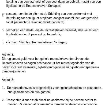
betaling
van een jaartarief of een deel daarvan
gebruik maakt van een
ligplaats in de Recreatiehaven Schagen;
g.
passant: een derde die met de Stichting een overeenkomst met
betrekking tot een lig- of staplaats aangaat waarbij het vastgestelde
tarief per nacht in rekening wordt gebracht;
h.
bezoeker: een derde, die de recreatiehaven bezoekt, dan wel bij een
ligplaatshouder of passant op bezoek is;
i.
stichting: Stichting Recreatiehaven Schagen;
Artikel 2:
Dit reglement geldt voor het gehele recreatiehaventerrein van de
Recreatiehaven Schagen bestaande uit het recreatiegedeelte van de
haven inclusief vaarwater, bijbehorend gebouw en bijbehorend (parkeer-/
camper-)terreinen.
Artikel 3:
1.
De recreatiehaven is toegankelijk voor ligplaatshouders en passanten,
hun gezinsleden en
hun gasten;
2.
Passanten dienen zich direct na aankomst bij de havenmeester te
melden. Zij dienen af te meren/de camper te stallen op de door de