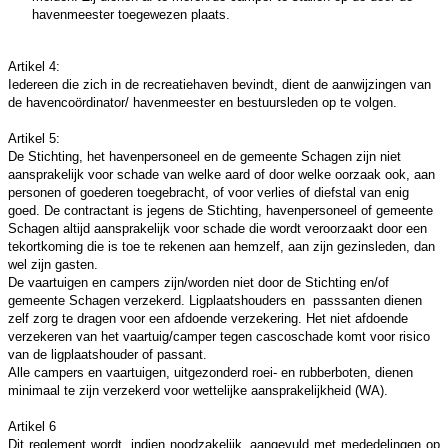
havenmeester toegewezen plaats.
Artikel 4:
Iedereen die zich in de recreatiehaven bevindt, dient de aanwijzingen van
de havencoördinator/ havenmeester en bestuursleden op te volgen.
Artikel 5:
De Stichting, het havenpersoneel en de gemeente Schagen zijn niet
aansprakelijk voor schade van welke aard of door welke oorzaak ook, aan
personen of goederen toegebracht, of voor verlies of diefstal van enig
goed. De contractant is jegens de Stichting, havenpersoneel of gemeente
Schagen altijd aansprakelijk voor schade die wordt veroorzaakt door een
tekortkoming die is toe te rekenen aan hemzelf, aan zijn gezinsleden, dan
wel zijn gasten.
De vaartuigen en campers zijn/worden niet door de Stichting en/of
gemeente Schagen verzekerd. Ligplaatshouders en passsanten dienen
zelf zorg te dragen voor een afdoende verzekering. Het niet afdoende
verzekeren van het vaartuig/camper tegen cascoschade komt voor risico
van de ligplaatshouder of passant.
Alle campers en vaartuigen, uitgezonderd roei- en rubberboten, dienen
minimaal te zijn verzekerd voor wettelijke aansprakelijkheid (WA).
Artikel 6
Dit reglement wordt, indien noodzakelijk, aangevuld met mededelingen op