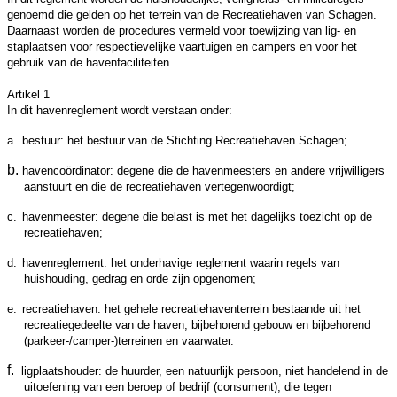
genoemd die gelden op het terrein van de Recreatiehaven van Schagen.
Daarnaast worden de procedures vermeld voor toewijzing van lig- en
staplaatsen voor respectievelijke vaartuigen en campers en voor het
gebruik van de havenfaciliteiten.
Artikel 1
In dit havenreglement wordt verstaan onder:
a.
bestuur: het bestuur van de Stichting Recreatiehaven Schagen;
b.
havencoördinator: degene die de havenmeesters en andere vrijwilligers
aanstuurt en die de recreatiehaven vertegenwoordi
gt
;
c.
havenmeester: degene die belast is met het dagelijks toezicht op de
recreatiehaven;
d.
havenreglement: het onderhavige reglement waarin regels van
huishouding, gedrag en orde zijn opgenomen;
e.
recreatiehaven: het gehele recreatiehaventerrein bestaande uit het
recreatiegedeelte van de haven, bijbehorend gebouw en bijbehorend
(parkeer-/camper-)terreinen en vaarwater.
f.
ligplaatshouder: de huurder, een natuurlijk persoon, niet handelend in de
uitoefening van een beroep of bedrijf (consument), die tegen