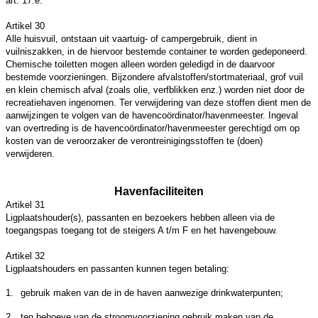
art. 17.e.
Artikel 30
Alle huisvuil, ontstaan uit vaartuig
- of campergebruik
, dient in
vuilniszakken, in de hiervoor bestemde container te worden gedeponeerd.
Chemische toiletten mogen alleen worden geledigd in de daarvoor
bestemde voorzieningen. Bijzondere afvalstoffen/stortmateriaal, grof vuil
en klein chemisch afval (zoals olie, verfblikken enz.) worden niet door de
recreatiehaven ingenomen. Ter verwijdering van deze stoffen dient men de
aanwijzingen te volgen van de havencoördinator/havenmeester. Ingeval
van overtreding is de havencoördinator/havenmeester gerechtigd om op
kosten van de veroorzaker de verontreinigingsstoffen te (doen)
verwijderen.
Havenfaciliteiten
Artikel 31
Ligplaatshouder(s), passanten en bezoekers hebben alleen via de
toegangspas toegang tot de
steigers A t/m F en het havengebouw.
Artikel 32
Ligplaatshouders en passanten
kunnen tegen betaling:
1.
gebruik maken van de in de haven aanwezige drinkwaterpunten;
2.
ten behoeve van de stroomvoorziening gebruik maken van de