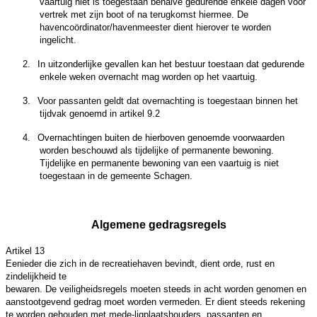
vaartuig niet is toegestaan behalve gedurende enkele dagen voor
vertrek met zijn boot of na terugkomst hiermee. De
havencoördinator/havenmeester dient hierover te worden
ingelicht.
2.
In uitzonderlijke gevallen kan het bestuur toestaan dat gedurende
enkele weken overnacht mag worden op het vaartuig.
3.
Voor passanten geldt dat overnachting is toegestaan binnen het
tijdvak genoemd in artikel 9.2
4.
Overnachtingen buiten de hierboven genoemde voorwaarden
worden beschouwd als tijdelijke of permanente bewoning.
Tijdelijke en permanente bewoning van een vaartuig is niet
toegestaan in de gemeente Schagen.
Algemene gedragsregels
Artikel 13
Eenieder die zich in de recreatiehaven bevindt, dient orde, rust en
zindelijkheid te
bewaren. De veiligheidsregels moeten steeds in acht worden genomen en
aanstootgevend gedrag moet worden vermeden. Er dient steeds rekening
te worden gehouden met mede-ligplaatshouders, passanten en