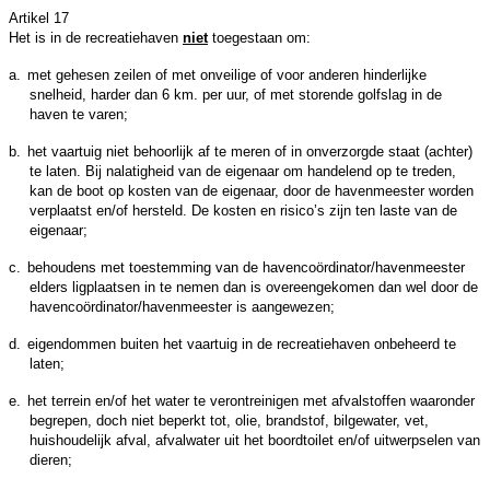
Artikel 17
Het is in de recreatiehaven
niet
toegestaan om:
a.
met gehesen zeilen of met onveilige of voor anderen hinderlijke
snelheid, harder dan 6 km. per uur, of met storende golfslag in de
haven te varen;
b.
het vaartuig niet behoorlijk af te meren of in onverzorgde staat (achter)
te laten. Bij nalatigheid van de eigenaar om handelend op te treden,
kan de boot op kosten van de eigenaar, door de havenmeester worden
verplaatst en/of hersteld. De kosten en risico’s zijn ten laste van de
eigenaar;
c.
behoudens met toestemming van de havencoördinator/havenmeester
elders ligplaatsen in te nemen dan is overeengekomen dan wel door de
havencoördinator/havenmeester is aangewezen;
d.
eigendommen buiten het vaartuig in de recreatiehaven onbeheerd te
laten;
e.
het terrein en/of het water te verontreinigen met afvalstoffen waaronder
begrepen, doch niet beperkt tot, olie, brandstof, bilgewater, vet,
huishoudelijk afval, afvalwater uit het boordtoilet en/of uitwerpselen van
dieren;