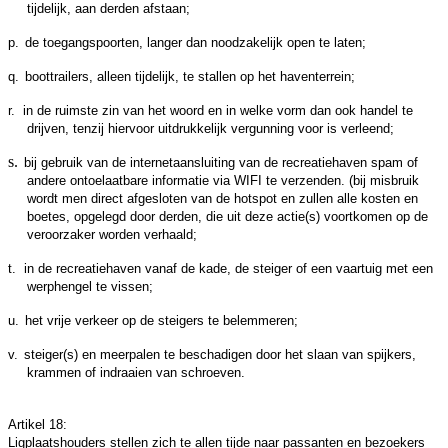
tijdelijk, aan derden afstaan;
p.
de toegangspoorten, langer dan noodzakelijk open te laten;
q.
boottrailers, alleen tijdelijk, te stallen op het haventerrein;
r.
in de ruimste zin van het woord en in welke vorm dan ook handel te
drijven, tenzij hiervoor uitdrukkelijk vergunning voor is verleend;
s.
bij gebruik van de internetaansluiting van de recreatiehaven spam of
andere ontoelaatbare informatie via WIFI te verzenden. (bij misbruik
wordt men direct afgesloten van de hotspot en zullen alle kosten en
boetes, opgelegd door derden, die uit deze actie(s) voortkomen op de
veroorzaker worden verhaald;
t.
in de recreatiehaven vanaf de kade, de steiger of een vaartuig met een
werphengel te vissen;
u.
het vrije verkeer op de steigers te belemmeren;
v.
steiger(s) en meerpalen te beschadigen door het slaan van spijkers,
krammen of indraaien van schroeven.
Artikel 18:
Ligplaatshouders stellen zich te allen tijde naar passanten en bezoekers