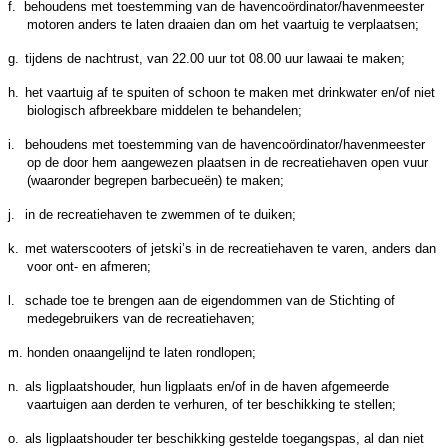
f.
behoudens met toestemming van de havencoördinator/havenmeester
motoren anders te laten draaien dan om het vaartuig te verplaatsen;
g.
tijdens de nachtrust, van 22.00 uur tot 08.00 uur lawaai te maken;
h.
het vaartuig af te spuiten of schoon te maken met drinkwater en/of niet
biologisch afbreekbare middelen te behandelen;
i.
behoudens met toestemming van de havencoördinator/havenmeester
op de door hem aangewezen plaatsen in de recreatiehaven open vuur
(waaronder begrepen barbecueën) te maken;
j.
in de recreatiehaven te zwemmen of te duiken;
k.
met waterscooters of jetski’s in de recreatiehaven te varen, anders dan
voor ont- en afmeren;
l.
schade toe te brengen aan de eigendommen van de Stichting of
medegebruikers van de recreatiehaven;
m.
honden onaangelijnd te laten rondlopen;
n.
als ligplaatshouder, hun ligplaats en/of in de haven afgemeerde
vaartuigen aan derden te verhuren, of ter beschikking te stellen;
o.
als ligplaatshouder ter beschikking gestelde toegangspas, al dan niet