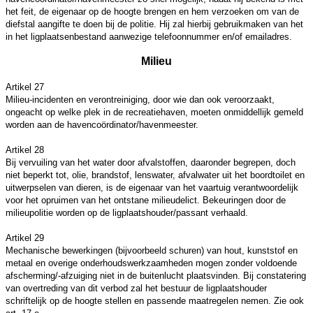
het feit, de eigenaar op de hoogte brengen en hem verzoeken om van de
diefstal aangifte te doen bij de politie. Hij zal hierbij gebruikmaken van het
in het ligplaatsenbestand aanwezige telefoonnummer en/of emailadres.
Milieu
Artikel 27
Milieu-incidenten en verontreiniging, door wie dan ook veroorzaakt,
ongeacht op welke plek in de recreatiehaven, moeten onmiddellijk gemeld
worden aan de havencoördinator/havenmeester.
Artikel 28
Bij vervuiling van het water door afvalstoffen, daaronder begrepen, doch
niet beperkt tot, olie, brandstof, lenswater, afvalwater uit het boordtoilet en
uitwerpselen van dieren, is de eigenaar van het vaartuig verantwoordelijk
voor het opruimen van het ontstane milieudelict. Bekeuringen door de
milieupolitie worden op de ligplaatshouder/passant verhaald.
Artikel 29
Mechanische bewerkingen (bijvoorbeeld schuren) van hout, kunststof en
metaal en overige onderhoudswerkzaamheden mogen zonder voldoende
afscherming/-afzuiging niet in de buitenlucht plaatsvinden. Bij constatering
van overtreding van dit verbod zal het bestuur de ligplaatshouder
schriftelijk op de hoogte stellen en passende maatregelen nemen. Zie ook