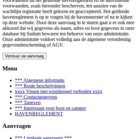
voorwaarden uit het geldende havenreglement en de aanvullende
voorwaarden, zoals hieronder beschreven, ten aanzien van de
wachtlijst registratie heeft gelezen en geaccepteerd. Het geldende
havenreglement is op te vragen bij de havenmeester of na te kijken
op deze website. Door deze aanvraag in te sturen gaat u er ook mee
akkoord dat wij gegevens als naam, adres en boot gegevens in onze
database bij Sudum bewaren ten behoeve van onze administratie.
Onze administratie voldoet volledig aan de algemene verordening
gegevensbescherming of AGV.
Verstuur uw aanvraag
Menu
*** Algemene informatie
*** Route beschrijvingen
xxxx Vissen met werphengel verboden xxxx
*** Contactgegevens
*** Tarieven
*** Interessant voor boot en camper
HAVENREGLEMENT
Aanvragen
*** Ligplaats aanvragen ***